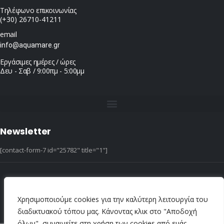
Τηλέφωνο επικοινωνίας
(+30) 26710-41211
email
info@aquamare.gr
Εργάσιμες ημέρες / ώρες
Δευ - Σαβ / 9:00πμ - 5:00μμ
Newsletter
[contact-form-7 id="25782" title="1"]
© copyright 2022 ::|:: All Rights Reserved ::|:: design & hosting by dotIT
Χρησιμοποιούμε cookies για την καλύτερη λειτουργία του
διαδικτυακού τόπου μας. Κάνοντας κλικ στο "Αποδοχή
όλων", συναινείτε στη χρήση των cookies από εμάς.