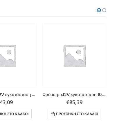
Τριμόμετρο, 12V εγκατάσταση Para Mercury,Mariner,Mercruiser y Vo
Ωρόμετρο,12V εγκατάσταση 10.000 hours
43,09
€
85,39
ΚΗ ΣΤΟ ΚΑΛΆΘΙ
ΠΡΟΣΘΉΚΗ ΣΤΟ ΚΑΛΆΘΙ
ΠΡ