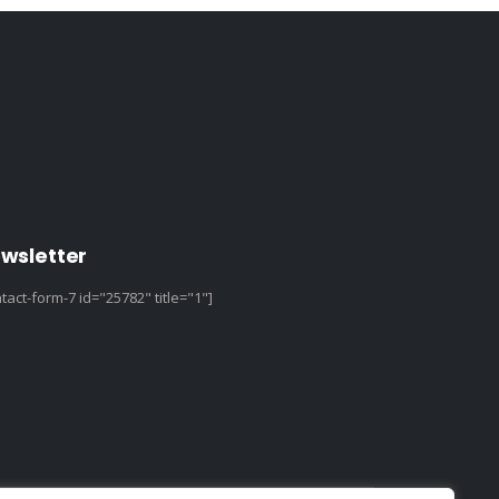
wsletter
tact-form-7 id="25782" title="1"]