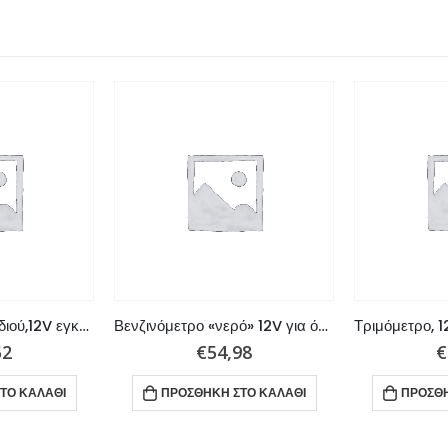
Όργανο Πίεσης λαδιού,12V εγκατάσταση,80 PSI American
Βενζινόμετρο «νερό» 12V για όλα Faria Ευρώπης
52
€
54,98
€
ΤΟ ΚΑΛΆΘΙ
ΠΡΟΣΘΉΚΗ ΣΤΟ ΚΑΛΆΘΙ
ΠΡΟΣΘΉ