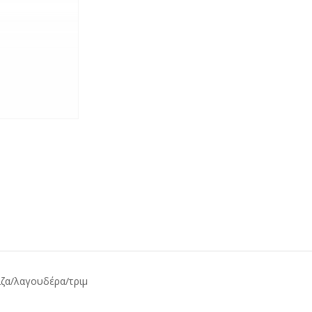
ίζα/λαγουδέρα/τριμ