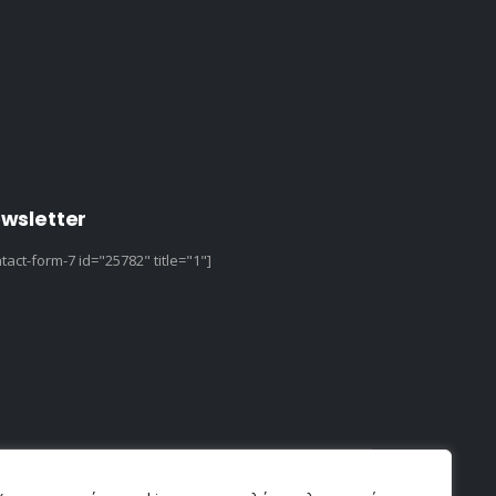
wsletter
tact-form-7 id="25782" title="1"]