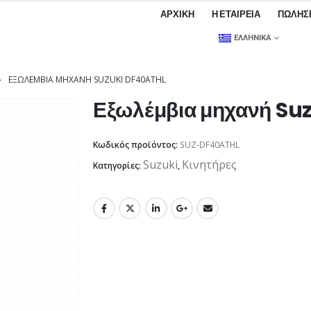
ΑΡΧΙΚΉ
Η ΕΤΑΙΡΕΊΑ
ΠΩΛΉΣ
ΕΛΛΗΝΙΚΆ
ΕΞΩΛΈΜΒΙΑ ΜΗΧΑΝΉ SUZUKI DF40ATHL
Εξωλέμβια μηχανή Su
Κωδικός προϊόντος:
SUZ-DF40ATHL
Suzuki
Κινητήρες
Κατηγορίες:
,