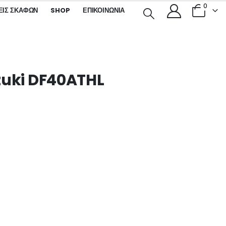
0
ΕΙΣ ΣΚΑΦΏΝ
SHOP
ΕΠΙΚΟΙΝΩΝΊΑ
zuki DF40ATHL