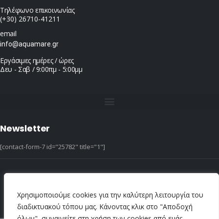
Τηλέφωνο επικοινωνίας
(+30) 26710-41211
email
info@aquamare.gr
Εργάσιμες ημέρες / ώρες
Δευ - Σαβ / 9:00πμ - 5:00μμ
Newsletter
[contact-form-7 id="25782" title="1"]
© copyright 2022 ::|:: All Rights Reserved ::|:: design & hosting by dotIT
Χρησιμοποιούμε cookies για την καλύτερη λειτουργία του
διαδικτυακού τόπου μας. Κάνοντας κλικ στο "Αποδοχή
όλων", συναινείτε στη χρήση των cookies από εμάς.