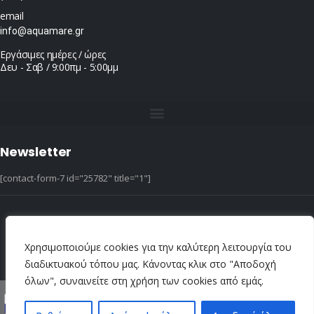
email
info@aquamare.gr
Εργάσιμες ημέρες / ώρες
Δευ - Σαβ / 9:00πμ - 5:00μμ
Newsletter
[contact-form-7 id="25782" title="1"]
© copyright 2022 ::|:: All Rights Reserved ::|:: design & hosting by dotIT
Χρησιμοποιούμε cookies για την καλύτερη λειτουργία του
διαδικτυακού τόπου μας. Κάνοντας κλικ στο "Αποδοχή
όλων", συναινείτε στη χρήση των cookies από εμάς.