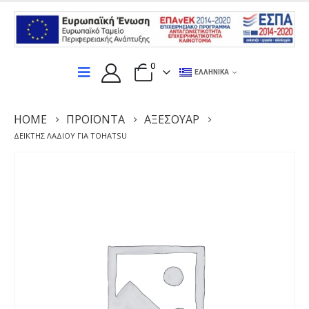
0
ΕΛΛΗΝΙΚΆ
HOME
ΠΡΟΪΌΝΤΑ
ΑΞΕΣΟΥΆΡ
ΔΕΊΚΤΗΣ ΛΑΔΙΟΎ ΓΙΑ TOHATSU