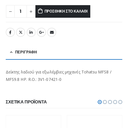
ΠΡΟΣΘΉΚΗ ΣΤΟ ΚΑΛΆΘΙ
ΠΕΡΙΓΡΑΦΉ
Δείκτης λαδιού για εξωλέμβιες μηχανές Tohatsu MFS8 /
MFS9.8 HP. R.O.: 3V1-07421-0
ΣΧΕΤΙΚΆ ΠΡΟΪΌΝΤΑ