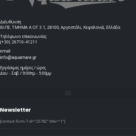
Διέυθυνση
ΒΙ.ΠΕ. ΤΜΗΜΑ Α ΟΤ 3 1, 28100, Αργοστόλι, Κεφαλονιά, Ελλάδα
Τηλέφωνο επικοινωνίας
(+30) 26710-41211
email
info@aquamare.gr
Εργάσιμες ημέρες / ώρες
Δευ - Σαβ / 9:00πμ - 5:00μμ
Newsletter
[contact-form-7 id="25782" title="1"]