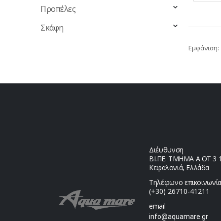
Προπέλες
Σκάφη
Εμφάνιση:
Διέυθυνση
ΒΙ.ΠΕ. ΤΜΗΜΑ Α ΟΤ 3 1,
Κεφαλονιά, Ελλάδα
Τηλέφωνο επικοινωνία
(+30) 26710-41211
email
info@aquamare.gr