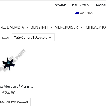
ΑΡΧΙΚΉ
Η ΕΤΑΙΡΕΊΑ
ΠΩΛΉΣ
ΕΛΛΗΝΙΚΆ
Ω-ΕΞΩΛΕΜΒΙΑ
ΒΕΝΖΊΝΗ
MERCRUISER
ΙΜΠΈΛΕΡ ΚΑ
η κατά:
Ιμπέλερ για Mercury/Mariner/Honda
€
24,80
ΣΘΉΚΗ ΣΤΟ ΚΑΛΆΘΙ