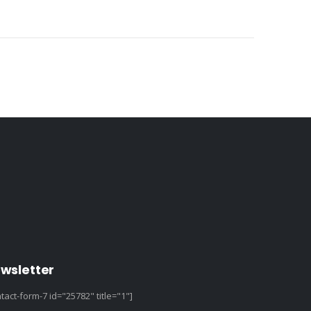
wsletter
tact-form-7 id="25782" title="1"]