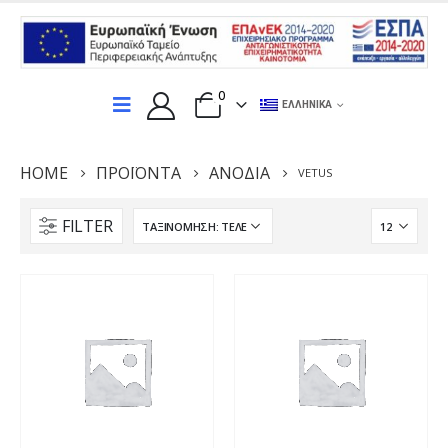
0
ΕΛΛΗΝΙΚΆ
HOME
ΠΡΟΪΌΝΤΑ
ΑΝΌΔΙΑ
VETUS
FILTER