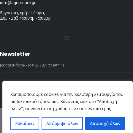
info@aquamare.gr
Εργάσιμες ημέρες / ώρες
Δευ - Σαβ / 9:00πμ - 5:00μμ
Newsletter
[contact-form-7 id="25782" title="1"]
© copyright 2022 ::|:: All Rights Reserved ::|:: design & hosting by dotIT
Χρησιμοποιούμε cookies για την καλύτερη λειτουργία του
διαδικτυακού τόπου μας. Κάνοντας κλικ στο "Αποδοχή
όλων", συναινείτε στη χρήση των cookies από εμάς.
Ρυθμίσεις
Απόρριψη όλων
Αποδοχή όλων