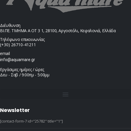
Διέυθυνση
ΒΙ.ΠΕ. ΤΜΗΜΑ Α ΟΤ 3 1, 28100, Αργοστόλι, Κεφαλονιά, Ελλάδα
Τηλέφωνο επικοινωνίας
(+30) 26710-41211
email
info@aquamare.gr
Εργάσιμες ημέρες / ώρες
Δευ - Σαβ / 9:00πμ - 5:00μμ
Newsletter
[contact-form-7 id="25782" title="1"]