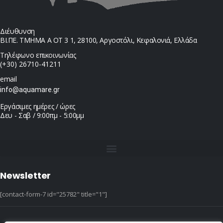
Διέυθυνση
ΒΙ.ΠΕ. ΤΜΗΜΑ Α ΟΤ 3 1, 28100, Αργοστόλι, Κεφαλονιά, Ελλάδα
Τηλέφωνο επικοινωνίας
(+30) 26710-41211
email
info@aquamare.gr
Εργάσιμες ημέρες / ώρες
Δευ - Σαβ / 9:00πμ - 5:00μμ
Newsletter
[contact-form-7 id="25782" title="1"]