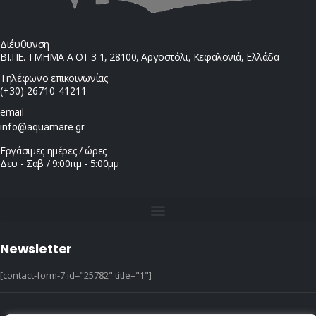
Διέυθυνση
ΒΙ.ΠΕ. ΤΜΗΜΑ Α ΟΤ 3 1, 28100, Αργοστόλι, Κεφαλονιά, Ελλάδα
Τηλέφωνο επικοινωνίας
(+30) 26710-41211
email
info@aquamare.gr
Εργάσιμες ημέρες / ώρες
Δευ - Σαβ / 9:00πμ - 5:00μμ
Newsletter
[contact-form-7 id="25782" title="1"]