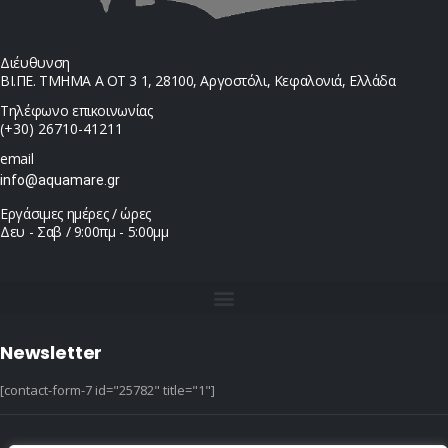
Διέυθυνση
ΒΙ.ΠΕ. ΤΜΗΜΑ Α ΟΤ 3 1, 28100, Αργοστόλι, Κεφαλονιά, Ελλάδα
Τηλέφωνο επικοινωνίας
(+30) 26710-41211
email
info@aquamare.gr
Εργάσιμες ημέρες / ώρες
Δευ - Σαβ / 9:00πμ - 5:00μμ
Newsletter
[contact-form-7 id="25782" title="1"]