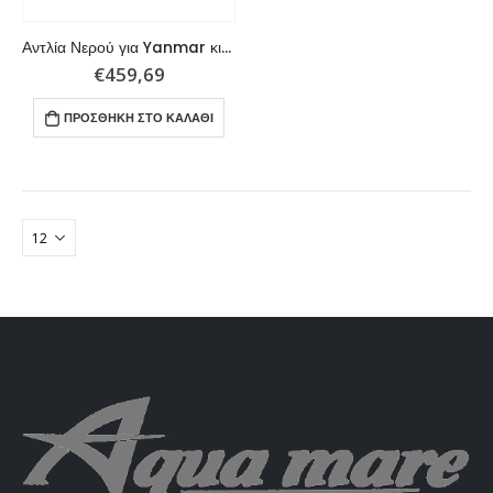
Αντλία Νερού για Yanmar κινητήρες. Αντικαθιστά τους εργοστασιακούς κωδικούς: 128990-42510, 121575-42200
€
459,69
ΠΡΟΣΘΉΚΗ ΣΤΟ ΚΑΛΆΘΙ