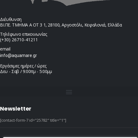
Διέυθυνση
ΒΙ.ΠΕ. ΤΜΗΜΑ Α ΟΤ 3 1, 28100, Αργοστόλι, Κεφαλονιά, Ελλάδα
Τηλέφωνο επικοινωνίας
(+30) 26710-41211
email
info@aquamare.gr
Εργάσιμες ημέρες / ώρες
Δευ - Σαβ / 9:00πμ - 5:00μμ
Newsletter
[contact-form-7 id="25782" title="1"]