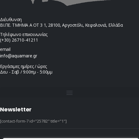
Διέυθυνση
ΒΙ.ΠΕ. ΤΜΗΜΑ Α ΟΤ 3 1, 28100, Αργοστόλι, Κεφαλονιά, Ελλάδα
Τηλέφωνο επικοινωνίας
(+30) 26710-41211
email
info@aquamare.gr
Εργάσιμες ημέρες / ώρες
Δευ - Σαβ / 9:00πμ - 5:00μμ
Newsletter
[contact-form-7 id="25782" title="1"]