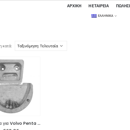
ΑΡΧΙΚΉ
Η ΕΤΑΙΡΕΊΑ
ΠΩΛΉΣ
ΕΛΛΗΝΙΚΆ
η κατά:
Σετ Ανόδια για Volvo Penta SX.