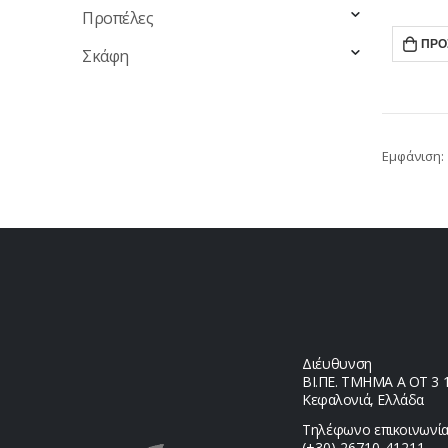
Προπέλες
ΠΡΟ
Σκάφη
Εμφάνιση:
Διέυθυνση
ΒΙ.ΠΕ. ΤΜΗΜΑ Α ΟΤ 3 1,
Κεφαλονιά, Ελλάδα
Τηλέφωνο επικοινωνία
(+30) 26710-41211