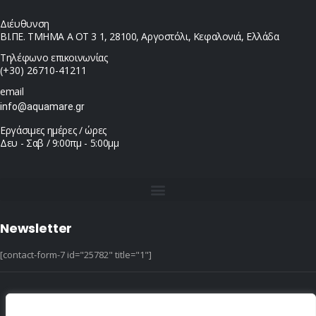
Διέυθυνση
ΒΙ.ΠΕ. ΤΜΗΜΑ Α ΟΤ 3 1, 28100, Αργοστόλι, Κεφαλονιά, Ελλάδα
Τηλέφωνο επικοινωνίας
(+30) 26710-41211
email
info@aquamare.gr
Εργάσιμες ημέρες / ώρες
Δευ - Σαβ / 9:00πμ - 5:00μμ
Newsletter
[contact-form-7 id="25782" title="1"]
© copyright 2022 ::|:: All Rights Reserved ::|:: design & hosting by dotIT