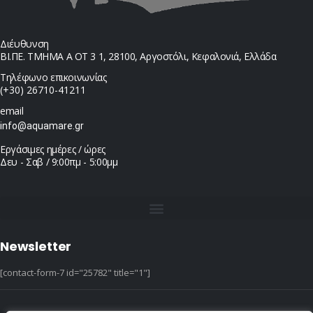
Διέυθυνση
ΒΙ.ΠΕ. ΤΜΗΜΑ Α ΟΤ 3 1, 28100, Αργοστόλι, Κεφαλονιά, Ελλάδα
Τηλέφωνο επικοινωνίας
(+30) 26710-41211
email
info@aquamare.gr
Εργάσιμες ημέρες / ώρες
Δευ - Σαβ / 9:00πμ - 5:00μμ
Newsletter
[contact-form-7 id="25782" title="1"]