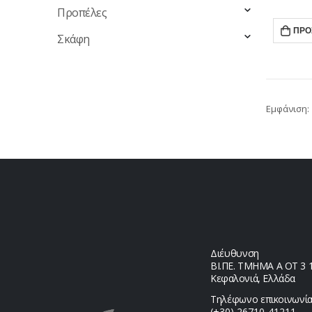
Προπέλες
ΠΡΟ
Σκάφη
Εμφάνιση:
Διέυθυνση
ΒΙ.ΠΕ. ΤΜΗΜΑ Α ΟΤ 3 1,
Κεφαλονιά, Ελλάδα
Τηλέφωνο επικοινωνία
(+30) 26710-41211