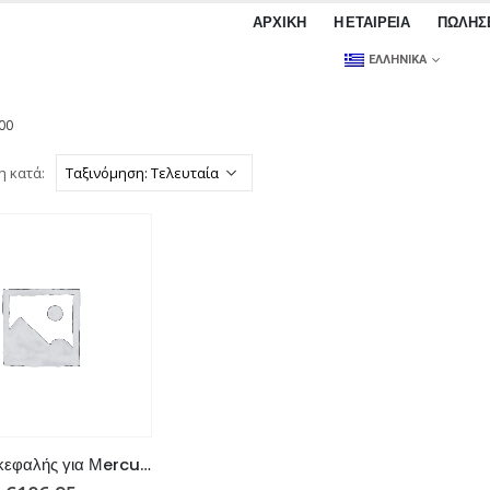
ΑΡΧΙΚΉ
Η ΕΤΑΙΡΕΊΑ
ΠΩΛΉΣ
ΕΛΛΗΝΙΚΆ
00
η κατά:
Φλάντζα κεφαλής για Μercury και Yamaha εξωλέμβιους κινητήρες, αντικαθιστά τους εργοστασιακούς: 67F-11181-03, 27-8041151