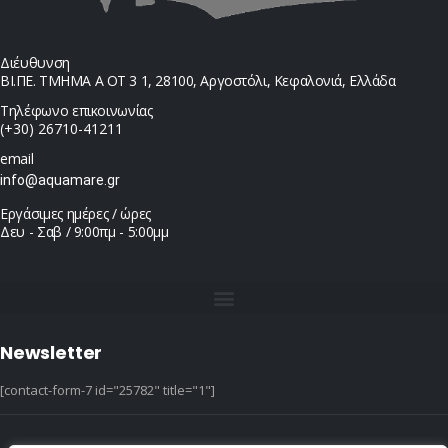
Διέυθυνση
ΒΙ.ΠΕ. ΤΜΗΜΑ Α ΟΤ 3 1, 28100, Αργοστόλι, Κεφαλονιά, Ελλάδα
Τηλέφωνο επικοινωνίας
(+30) 26710-41211
email
info@aquamare.gr
Εργάσιμες ημέρες / ώρες
Δευ - Σαβ / 9:00πμ - 5:00μμ
Newsletter
[contact-form-7 id="25782" title="1"]