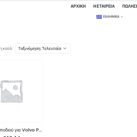
ΑΡΧΙΚΉ
Η ΕΤΑΙΡΕΊΑ
ΠΩΛΉΣ
ΕΛΛΗΝΙΚΆ
η κατά:
Τσιμούχα ποδιού για Volvo Penta AQ, DP, XDP, αντικαθιστά τον εργοστασιακό κωδικό: 851407