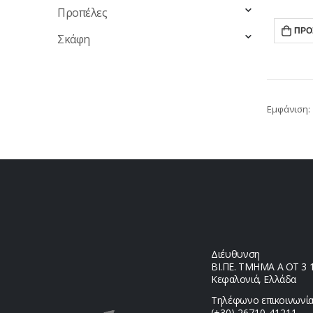
Προπέλες
ΠΡΟ
Σκάφη
Εμφάνιση:
Διέυθυνση
ΒΙ.ΠΕ. ΤΜΗΜΑ Α ΟΤ 3 1,
Κεφαλονιά, Ελλάδα
Τηλέφωνο επικοινωνία
(+30) 26710-41211