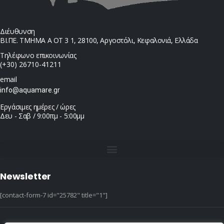
Διέυθυνση
ΒΙ.ΠΕ. ΤΜΗΜΑ Α ΟΤ 3 1, 28100, Αργοστόλι, Κεφαλονιά, Ελλάδα
Τηλέφωνο επικοινωνίας
(+30) 26710-41211
email
info@aquamare.gr
Εργάσιμες ημέρες / ώρες
Δευ - Σαβ / 9:00πμ - 5:00μμ
Newsletter
[contact-form-7 id="25782" title="1"]