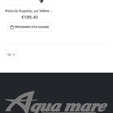
Φλάντζα Κεφαλής για Volvo Penta σειράς D41, D42, D43, D44, D300, αντικαθιστά του: 3583786, 3582433, 3580742, 858992, 876853
€
189,40
ΠΡΟΣΘΉΚΗ ΣΤΟ ΚΑΛΆΘΙ