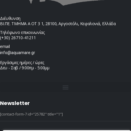
Διέυθυνση
ΒΙ.ΠΕ. ΤΜΗΜΑ Α ΟΤ 3 1, 28100, Αργοστόλι, Κεφαλονιά, Ελλάδα
Τηλέφωνο επικοινωνίας
(+30) 26710-41211
email
info@aquamare.gr
Εργάσιμες ημέρες / ώρες
Δευ - Σαβ / 9:00πμ - 5:00μμ
Newsletter
[contact-form-7 id="25782" title="1"]