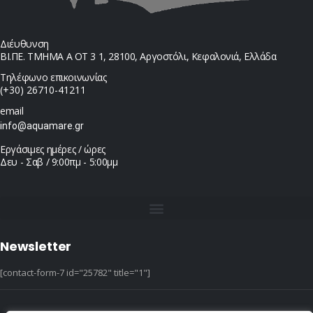
Διέυθυνση
ΒΙ.ΠΕ. ΤΜΗΜΑ Α ΟΤ 3 1, 28100, Αργοστόλι, Κεφαλονιά, Ελλάδα
Τηλέφωνο επικοινωνίας
(+30) 26710-41211
email
info@aquamare.gr
Εργάσιμες ημέρες / ώρες
Δευ - Σαβ / 9:00πμ - 5:00μμ
Newsletter
[contact-form-7 id="25782" title="1"]