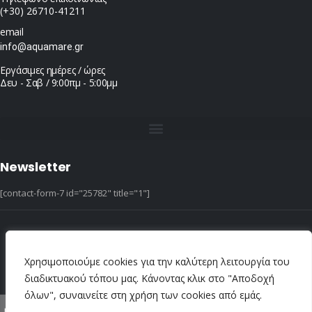
(+30) 26710-41211
email
info@aquamare.gr
Εργάσιμες ημέρες / ώρες
Δευ - Σαβ / 9:00πμ - 5:00μμ
Newsletter
[contact-form-7 id="25782" title="1"]
© copyright 2022 ::|:: All Rights Reserved ::|:: design & hosting by dotIT
Χρησιμοποιούμε cookies για την καλύτερη λειτουργία του
διαδικτυακού τόπου μας. Κάνοντας κλικ στο "Αποδοχή
όλων", συναινείτε στη χρήση των cookies από εμάς.