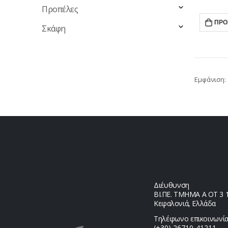
Προπέλες
ΠΡΟ
Σκάφη
Εμφάνιση:
Διέυθυνση
ΒΙ.ΠΕ. ΤΜΗΜΑ Α ΟΤ 3 1,
Κεφαλονιά, Ελλάδα
Τηλέφωνο επικοινωνία
(+30) 26710-41211