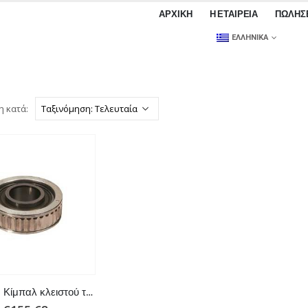
ΑΡΧΙΚΉ
Η ΕΤΑΙΡΕΊΑ
ΠΩΛΉΣ
ΕΛΛΗΝΙΚΆ
η κατά:
Ρουλεμάν Κίμπαλ κλειστού τύπου αυτολιπαινόμενο για Volvo Penta