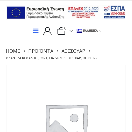
0
ΕΛΛΗΝΙΚΆ
HOME
ΠΡΟΪΌΝΤΑ
ΑΞΕΣΟΥΆΡ
ΦΛΆΝΤΖΑ ΚΕΦΑΛΉΣ (PORT) ΓΙΑ SUZUKI DF300AP, DF300T-Z