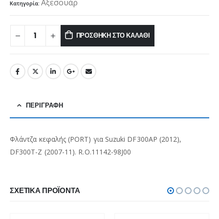
Αξεσουάρ
Κατηγορία:
ΠΡΟΣΘΉΚΗ ΣΤΟ ΚΑΛΆΘΙ
ΠΕΡΙΓΡΑΦΉ
Φλάντζα κεφαλής (PORT) για Suzuki DF300AP (2012),
DF300T-Z (2007-11). R.O.11142-98J00
ΣΧΕΤΙΚΆ ΠΡΟΪΌΝΤΑ