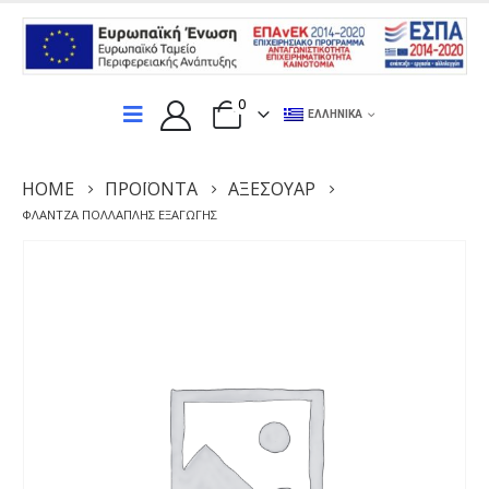
0
ΕΛΛΗΝΙΚΆ
HOME
ΠΡΟΪΌΝΤΑ
ΑΞΕΣΟΥΆΡ
ΦΛΆΝΤΖΑ ΠΟΛΛΑΠΛΉΣ ΕΞΑΓΩΓΉΣ