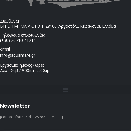
Διέυθυνση
ΒΙ.ΠΕ. ΤΜΗΜΑ Α ΟΤ 3 1, 28100, Αργοστόλι, Κεφαλονιά, Ελλάδα
Τηλέφωνο επικοινωνίας
(+30) 26710-41211
email
info@aquamare.gr
Εργάσιμες ημέρες / ώρες
Δευ - Σαβ / 9:00πμ - 5:00μμ
Newsletter
[contact-form-7 id="25782" title="1"]