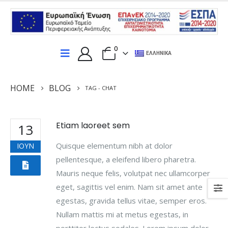
0
ΕΛΛΗΝΙΚΆ
HOME
BLOG
TAG -
CHAT
Etiam laoreet sem
13
Quisque elementum nibh at dolor
ΙΟΎΝ
pellentesque, a eleifend libero pharetra.
Mauris neque felis, volutpat nec ullamcorper
eget, sagittis vel enim. Nam sit amet ante
egestas, gravida tellus vitae, semper eros.
Nullam mattis mi at metus egestas, in
porttitor lectus sodales. Lorem ipsum dolor